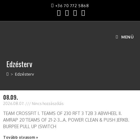
+36 70 772 5868
MENÜ
Edzésterv
>
Edzésterv
08.09.
2026.08.07.
Nincs hozzászólás
TEAM CROSSFIT I. TEAMS OF 230 RFT 3 T2B 3 ABWHEEL II.
AMRAP 20′TEAMS OF 21-2-3…A. POWER CLEAN & PUSH JERKB.
BURPEE PULL UP (SWITCH
Tovább olvasom »