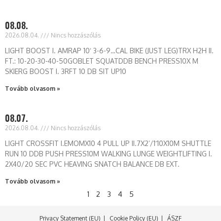
08.08.
2026.08.04.
Nincs hozzászólás
LIGHT BOOST I. AMRAP 10′ 3-6-9…CAL BIKE (JUST LEG)TRX H2H II.
FT.: 10-20-30-40-50GOBLET SQUATDDB BENCH PRESS10X M
SKIERG BOOST I. 3RFT 10 DB SIT UP10
Tovább olvasom »
08.07.
2026.08.04.
Nincs hozzászólás
LIGHT CROSSFIT I.EMOMX10 4 PULL UP II.7X2’/1′10X10M SHUTTLE
RUN 10 DDB PUSH PRESS10M WALKING LUNGE WEIGHTLIFTING I.
2X40/20 SEC PVC HEAVING SNATCH BALANCE DB EXT.
Tovább olvasom »
1
2
3
4
5
Privacy Statement (EU)
Cookie Policy (EU)
ÁSZF