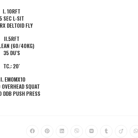
I. 10RFT
5 SEC L-SIT
RX DELTOID FLY
II.5RFT
LEAN (60/40KG)
35 DU’S
TC.: 20′
II. EMOMX10
0 OVERHEAD SQUAT
20 DDB PUSH PRESS