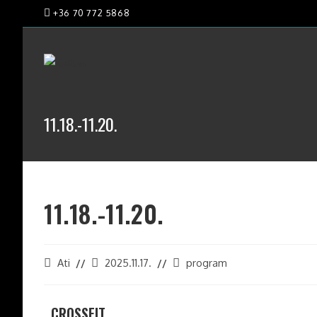
+36 70 772 5868
11.18.-11.20.
11.18.-11.20.
Ati
2025.11.17.
program
CROSSFIT