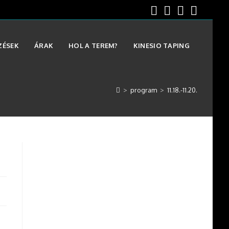
ZÉSEK
ÁRAK
HOL A TEREM?
KINESIO TAPING
>
program
>
11.18.-11.20.