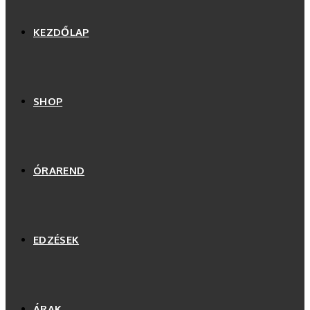
KEZDŐLAP
SHOP
ÓRAREND
EDZÉSEK
ÁRAK