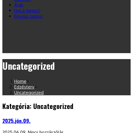
Árak
Hol a terem?
Kinesio taping
Uncategorized
Home
>
Edzésterv
>
Uncategorized
Kategória: Uncategorized
2025.jún.09.
2025.06.09.
Nincs hozzászólás